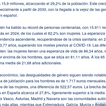
 15,9 millones, alcanzando el 29,2% de la población. Este crec
ecialmente a partir de 2030, con la llegada a la vejez de las g
m español.
én ha batido su récord de personas centenarias, con 15.911 re
ás en 2024, de los cuales el 82,2% son mujeres. La esperanza 
endencia ascendente, recuperándose de la crisis sanitaria: en 
3,77 años, superando los niveles previos al COVID-19. Las dif
sten: las mujeres tienen una esperanza de vida de 86,34 años,
r encima de los hombres, que se sitúa en 81,11 años. A los 65
una media de 21,68 años adicionales.
 económico, las desigualdades de género siguen siendo notable
 de jubilación para los hombres es de 1.717 euros mensuales, 
s de las mujeres, una diferencia de 522,57 euros. La brecha d
s en España alcanza el 27,8%, ligeramente superior a la media
ís Vasco, Asturias, Madrid y Navarra son las comunidades aut
 más altas, mientras que Extremadura, Galicia, Murcia y
Andal