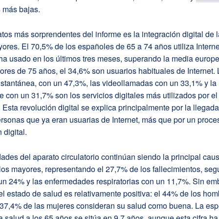
s más bajas.
tos más sorprendentes del informe es la integración digital de 
res. El 70,5% de los españoles de 65 a 74 años utiliza Internet
ha usado en los últimos tres meses, superando la media europe
ores de 75 años, el 34,6% son usuarios habituales de Internet. 
stantánea, con un 47,3%, las videollamadas con un 33,1% y la 
ne con un 31,7% son los servicios digitales más utilizados por e
 Esta revolución digital se explica principalmente por la llegada
rsonas que ya eran usuarias de Internet, más que por un proce
 digital.
des del aparato circulatorio continúan siendo la principal cau
los mayores, representando el 27,7% de los fallecimientos, seg
un 24% y las enfermedades respiratorias con un 11,7%. Sin emb
l estado de salud es relativamente positiva: el 44% de los hom
 37,4% de las mujeres consideran su salud como buena. La es
 salud a los 65 años se sitúa en 9,7 años, aunque esta cifra ha