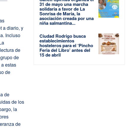
31 de mayo una marcha
solidaria a favor de La
Sonrisa de María, la
asociación creada por una
las
niña salmantina...
 a diario, y
a. Incluso
Ciudad Rodrigo busca
establecimientos
La
hosteleros para el ‘Pincho
lectura de
Feria del Libro’ antes del
15 de abril
l grupo de
 a estas
so de
sa de
uidas de los
argo, la
bres
peranza de