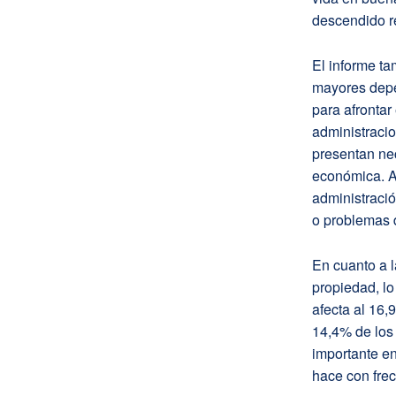
descendido r
El informe ta
mayores depe
para afrontar
administraci
presentan nec
económica. A
administració
o problemas 
En cuanto a l
propiedad, l
afecta al 16,
14,4% de los
importante en
hace con frec