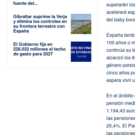
fuente del...
superarán los
acelerará esp
Gibraltar suprime la Verja
del baby boo
y elimina los controles en
su frontera terrestre con
España
España tambi
100 años o m
El Gobierno fija en
226.032 millones el techo
continúa su t
de gasto para 2027
alcanzó los 8
género persi
cinco años po
espera vivir 
En el ámbito
pensión media
1.194,43 euro
las pensione
25,4%. El Pa
las pensiones