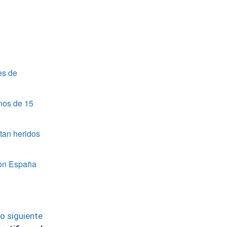
es de
nos de 15
tan heridos
 con España
lo siguiente