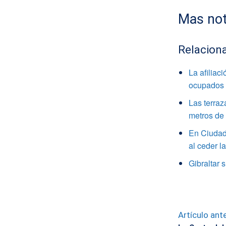
Mas not
Relacion
La afiliac
ocupados
Las terraz
metros de 
En Ciudad 
al ceder l
Gibraltar 
Artículo ante