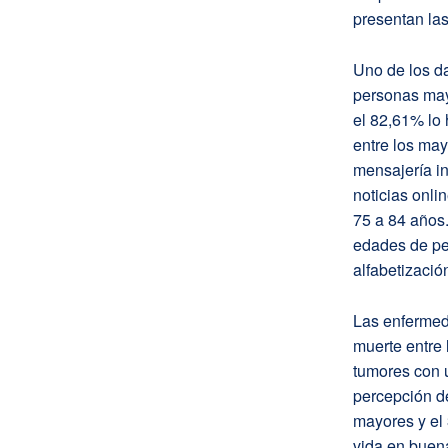
presentan la
Uno de los da
personas mayo
el 82,61% lo 
entre los may
mensajería in
noticias onli
75 a 84 años.
edades de pe
alfabetización
Las enfermeda
muerte entre 
tumores con 
percepción de
mayores y el
vida en buena