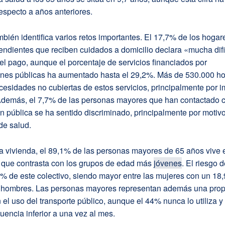
especto a años anteriores.
mbién identifica varios retos importantes. El 17,7% de los hogar
ndientes que reciben cuidados a domicilio declara «mucha difi
 el pago, aunque el porcentaje de servicios financiados por
ones públicas ha aumentado hasta el 29,2%. Más de 530.000 h
esidades no cubiertas de estos servicios, principalmente por i
demás, el 7,7% de las personas mayores que han contactado 
n pública se ha sentido discriminado, principalmente por motiv
de salud.
a vivienda, el 89,1% de las personas mayores de 65 años vive 
o que contrasta con los grupos de edad más
jóvenes
. El riesgo 
9% de este colectivo, siendo mayor entre las mujeres con un 18,
 hombres. Las personas mayores representan además una prop
 el uso del transporte público, aunque el 44% nunca lo utiliza 
uencia inferior a una vez al mes.