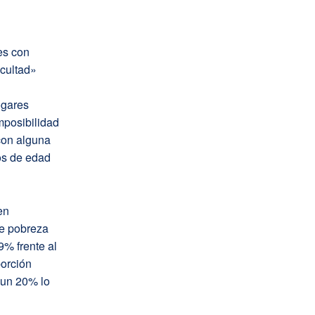
es con
cultad»
ogares
mposibilidad
con alguna
os de edad
en
de pobreza
9% frente al
orción
y un 20% lo