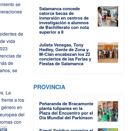
imiento se
Salamanca concede
eneraciones
catorce becas de
inmersión en centros de
investigación a alumnos
de Bachillerato con nota
superior a 8
sidentes de
de vida
Julieta Venegas, Tony
2023
Hadley, Gente de Zona y
M-Clan encabezan los 22
erencias de
conciertos de las Ferias y
 más de
Fiestas de Salamanca
 años, se
PROVINCIA
s. La
frente a los
Peñaranda de Bracamonte
e género en
planta tulipanes en la
Plaza del Encuentro por el
 europea del
Día Mundial del Parkinson
ónomas con
ucía
Sancti Spíritus organiza el