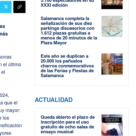
XXXI edición
Salamanca completa la
señalización de sus diez
nas
parkings disuasorios con
1.612 plazas gratuitas a
 más
menos de 20 minutos de la
Plaza Mayor
Este año se duplican a
sonas
20.000 los pañuelos
 el último
charros conmemorativos
de las Ferias y Fiestas de
 el
Salamanca
2024,
ACTUALIDAD
s que el
muy mayor:
Queda abierto el plazo de
e los
inscripción para el uso
sificación
gratuito de ocho salas de
ensayo musical
yores