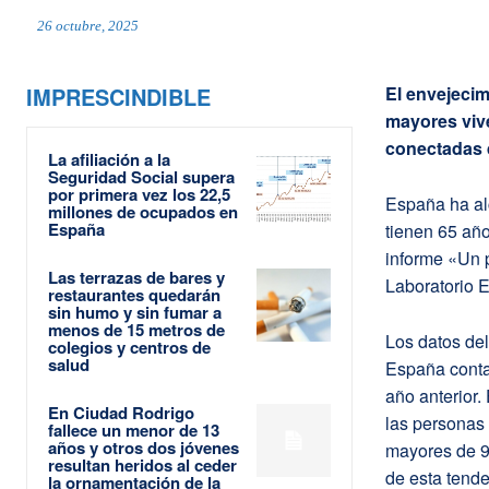
26 octubre, 2025
IMPRESCINDIBLE
El envejeci
mayores viv
conectadas 
La afiliación a la
Seguridad Social supera
por primera vez los 22,5
España ha al
millones de ocupados en
España
tienen 65 año
informe «Un 
Las terrazas de bares y
Laboratorio 
restaurantes quedarán
sin humo y sin fumar a
menos de 15 metros de
Los datos del
colegios y centros de
salud
España conta
año anterior.
En Ciudad Rodrigo
las personas 
fallece un menor de 13
años y otros dos jóvenes
mayores de 9
resultan heridos al ceder
de esta tend
la ornamentación de la