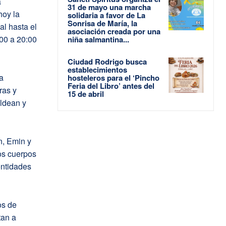
a
31 de mayo una marcha
hoy la
solidaria a favor de La
Sonrisa de María, la
al hasta el
asociación creada por una
:00 a 20:00
niña salmantina...
Ciudad Rodrigo busca
establecimientos
a
hosteleros para el ‘Pincho
Feria del Libro’ antes del
ras y
15 de abril
ldean y
, Emin y
os cuerpos
entidades
os de
tan a