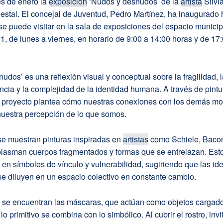
es de enero la
exposición
‘Nudos y desnudos’ de la
artista
Silvi
estal. El concejal de Juventud, Pedro Martínez, ha inaugurado 
e puede visitar en la sala de exposiciones del espacio municip
1, de lunes a viernes, en horario de 9:00 a 14:00 horas y de 17
udos’ es una reflexión visual y conceptual sobre la fragilidad, l
cia y la complejidad de la identidad humana. A través de pintu
el proyecto plantea cómo nuestras conexiones con los demás mo
nuestra percepción de lo que somos.
se muestran pinturas inspiradas en
artistas
como Schiele, Bacon
 plasman cuerpos fragmentados y formas que se entrelazan. Est
 en símbolos de vínculo y vulnerabilidad, sugiriendo que las id
se diluyen en un espacio colectivo en constante cambio.
o, se encuentran las máscaras, que actúan como objetos cargad
o primitivo se combina con lo simbólico. Al cubrir el rostro, invi