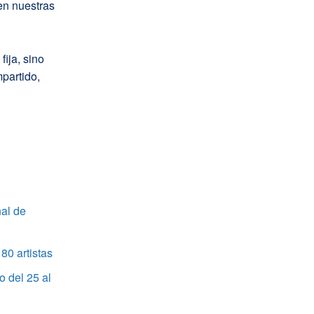
en nuestras
ija, sino
mpartido,
al de
80 artistas
o del 25 al