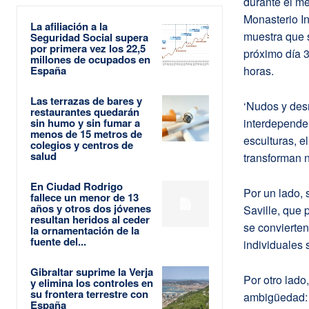
durante el m
Monasterio In
La afiliación a la
muestra que s
Seguridad Social supera
por primera vez los 22,5
próximo día 3
millones de ocupados en
España
horas.
Las terrazas de bares y
‘Nudos y desn
restaurantes quedarán
sin humo y sin fumar a
interdependen
menos de 15 metros de
esculturas, 
colegios y centros de
salud
transforman 
En Ciudad Rodrigo
Por un lado, 
fallece un menor de 13
años y otros dos jóvenes
Saville, que
resultan heridos al ceder
se convierten
la ornamentación de la
fuente del...
individuales 
Gibraltar suprime la Verja
Por otro lad
y elimina los controles en
su frontera terrestre con
ambigüedad: l
España