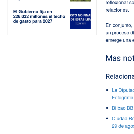
reflexionar s
relaciones.
El Gobierno fija en
226.032 millones el techo
de gasto para 2027
En conjunto, 
un proceso di
emerge una e
Mas not
Relacion
La Diputa
Fotografía
Bilbao BBK
Ciudad Rod
29 de ago