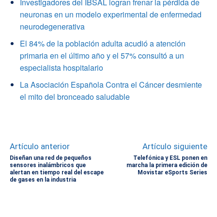
Investigadores del IBSAL logran frenar la pérdida de
neuronas en un modelo experimental de enfermedad
neurodegenerativa
El 84% de la población adulta acudió a atención
primaria en el último año y el 57% consultó a un
especialista hospitalario
La Asociación Española Contra el Cáncer desmiente
el mito del bronceado saludable
Artículo anterior
Artículo siguiente
Diseñan una red de pequeños
Telefónica y ESL ponen en
sensores inalámbricos que
marcha la primera edición de
alertan en tiempo real del escape
Movistar eSports Series
de gases en la industria