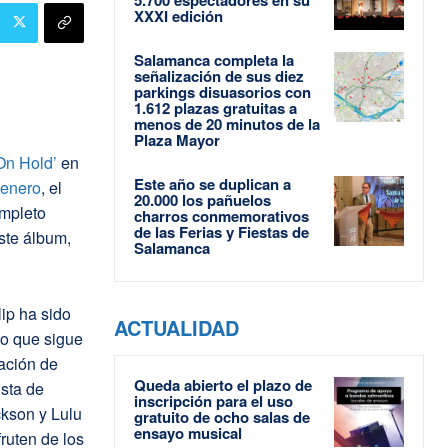
XXXI edición
Salamanca completa la
señalización de sus diez
parkings disuasorios con
1.612 plazas gratuitas a
menos de 20 minutos de la
Plaza Mayor
‘On Hold’
en
Este año se duplican a
 enero
, el
20.000 los pañuelos
ompleto
charros conmemorativos
de las Ferias y Fiestas de
ste álbum,
Salamanca
lip ha sido
ACTUALIDAD
vo que sigue
lación de
Queda abierto el plazo de
ista de
inscripción para el uso
ckson y Lulu
gratuito de ocho salas de
ensayo musical
ruten de los