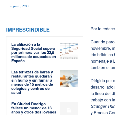
30 junio, 2017
IMPRESCINDIBLE
Por la redac
Cuando parec
La afiliación a la
noviembre, m
Seguridad Social supera
por primera vez los 22,5
trío británic
millones de ocupados en
España
homenaje a Lo
también el a
Las terrazas de bares y
restaurantes quedarán
sin humo y sin fumar a
Dirigido por 
menos de 15 metros de
desarrollado 
colegios y centros de
salud
la linea del 
trabajo con l
En Ciudad Rodrigo
Stranger Thi
fallece un menor de 13
años y otros dos jóvenes
y Ernesto Cer