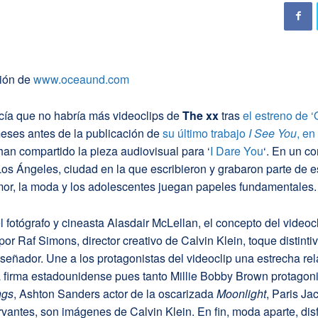
ción de
www.oceaund.com
ía que no habría más videoclips de
The xx
tras
el estreno de 
eses antes de la publicación de
su último trabajo
I See You
, en
o han compartido la pieza audiovisual para ‘
I Dare You
‘. En un c
s Ángeles, ciudad en la que escribieron y grabaron parte de e
mor, la moda y los adolescentes juegan papeles fundamentales.
el fotógrafo y cineasta Alasdair McLellan, el concepto del videoc
por Raf Simons, director creativo de Calvin Klein, toque distinti
diseñador. Une a los protagonistas del videoclip una estrecha re
a firma estadounidense pues tanto Millie Bobby Brown protagon
ngs
, Ashton Sanders actor de la oscarizada
Moonlight
, Paris Ja
vantes, son imágenes de Calvin Klein. En fin, moda aparte, disf