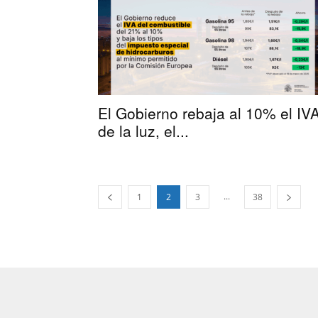
El Gobierno rebaja al 10% el IV
de la luz, el...
...
1
2
3
38